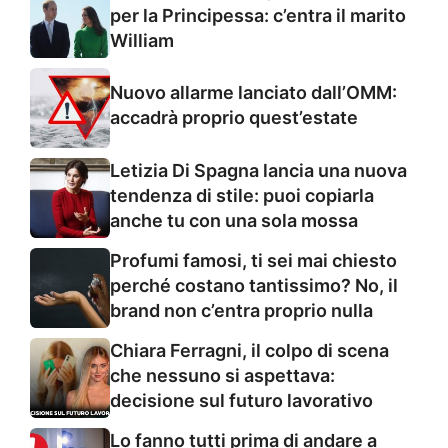
per la Principessa: c’entra il marito
William
Nuovo allarme lanciato dall’OMM:
accadrà proprio quest’estate
Letizia Di Spagna lancia una nuova
tendenza di stile: puoi copiarla
anche tu con una sola mossa
Profumi famosi, ti sei mai chiesto
perché costano tantissimo? No, il
brand non c’entra proprio nulla
Chiara Ferragni, il colpo di scena
che nessuno si aspettava:
decisione sul futuro lavorativo
Lo fanno tutti prima di andare a