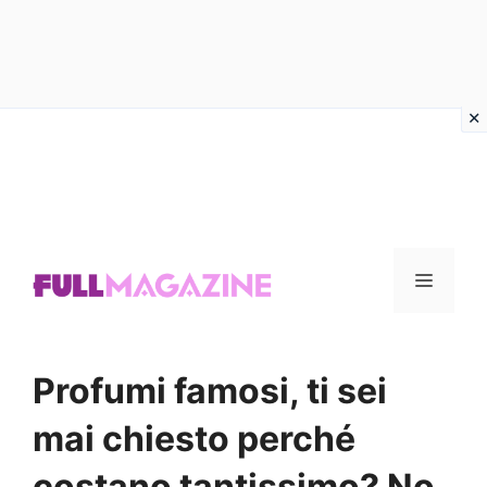
Vai
al
contenuto
Menu
Profumi famosi, ti sei
mai chiesto perché
costano tantissimo? No,