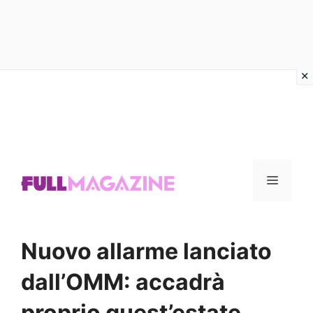
Vai
al
contenuto
Menu
Nuovo allarme lanciato
dall’OMM: accadrà
proprio quest’estate