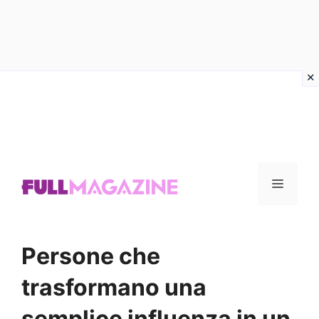
Vai
al
contenuto
Menu
Persone che
trasformano una
semplice influenza in un