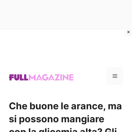
Vai
al
contenuto
Menu
Che buone le arance, ma
si possono mangiare
con la glicemia alta? Gli