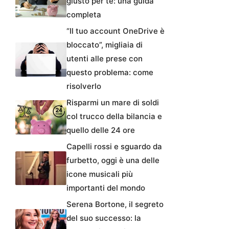
giusto per te: una guida
completa
“Il tuo account OneDrive è
bloccato”, migliaia di
utenti alle prese con
questo problema: come
risolverlo
Risparmi un mare di soldi
col trucco della bilancia e
quello delle 24 ore
Capelli rossi e sguardo da
furbetto, oggi è una delle
icone musicali più
importanti del mondo
Serena Bortone, il segreto
del suo successo: la