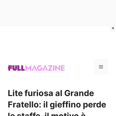
Vai
al
contenuto
Menu
Lite furiosa al Grande
Fratello: il gieffino perde
le staffe, il motivo è