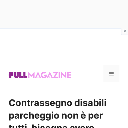
Vai
al
contenuto
Menu
Contrassegno disabili
parcheggio non è per
tutti, bisogna avere