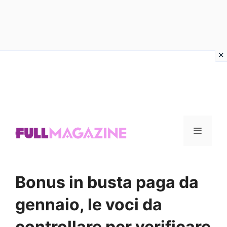
Vai
al
contenuto
Menu
Bonus in busta paga da
gennaio, le voci da
controllare per verificare