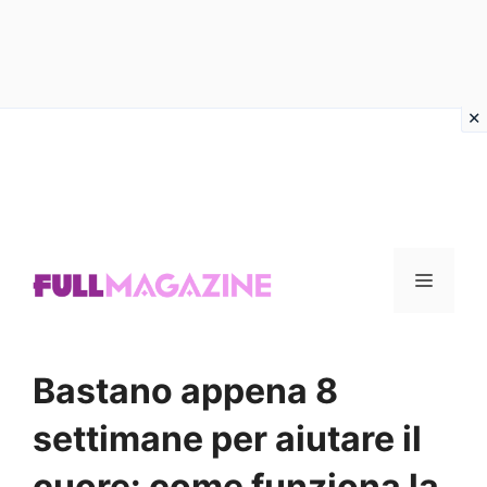
Vai
al
contenuto
Menu
Bastano appena 8
settimane per aiutare il
cuore: come funziona la