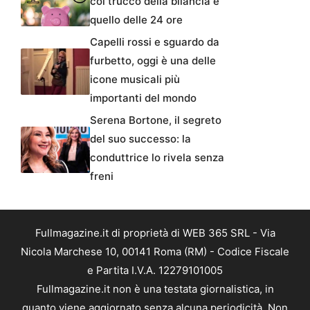
col trucco della bilancia e
quello delle 24 ore
Capelli rossi e sguardo da
furbetto, oggi è una delle
icone musicali più
importanti del mondo
Serena Bortone, il segreto
del suo successo: la
conduttrice lo rivela senza
freni
Fullmagazine.it di proprietà di WEB 365 SRL - Via
Nicola Marchese 10, 00141 Roma (RM) - Codice Fiscale
e Partita I.V.A. 12279101005
Fullmagazine.it non è una testata giornalistica, in
quanto viene aggiornato senza alcuna periodicità. Non