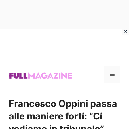
Vai
al
contenuto
Menu
Francesco Oppini passa
alle maniere forti: “Ci
vediamo in tribunale”