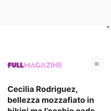
Vai
al
contenuto
Menu
Cecilia Rodriguez,
bellezza mozzafiato in
bikini ma l’occhio cade