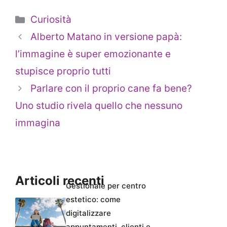
Categorie
Curiosità
Alberto Matano in versione papà:
l’immagine è super emozionante e
stupisce proprio tutti
Parlare con il proprio cane fa bene?
Uno studio rivela quello che nessuno
immagina
Articoli recenti
Gestionale per centro
estetico: come
digitalizzare
appuntamenti, clienti e