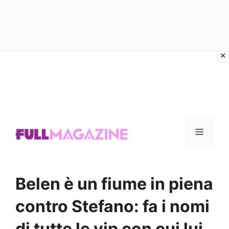
Vai
al
contenuto
Menu
Belen è un fiume in piena
contro Stefano: fa i nomi
di tutte le vip con cui lui