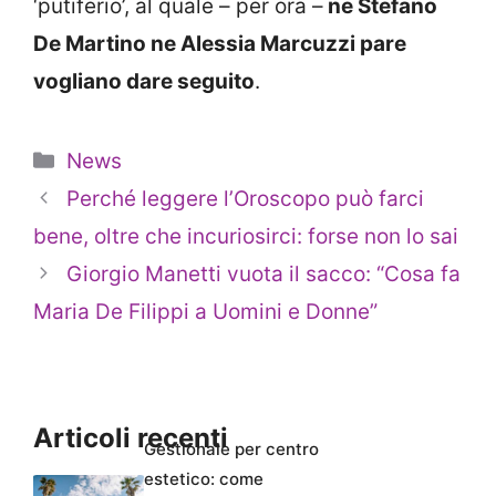
‘putiferio’, al quale – per ora –
ne Stefano
De Martino ne Alessia Marcuzzi pare
vogliano dare seguito
.
Categorie
News
Perché leggere l’Oroscopo può farci
bene, oltre che incuriosirci: forse non lo sai
Giorgio Manetti vuota il sacco: “Cosa fa
Maria De Filippi a Uomini e Donne”
Articoli recenti
Gestionale per centro
estetico: come