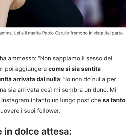
amma. Lei e il marito Paolo Carullo fremono in vista del parto
ti ha ammesso: “Non sappiamo il sesso del
er poi aggiungere
come si sia sentita
tà arrivata dal nulla
: “Io non do nulla per
ina sia arrivata così mi sembra un dono. Mi
u Instagram intanto un lungo post che
sa tanto
overe i suoi follower.
 in dolce attesa: