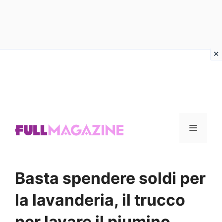
Vai
al
contenuto
Menu
Basta spendere soldi per
la lavanderia, il trucco
per lavare il piumino