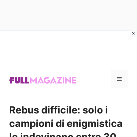
Vai
al
contenuto
Menu
Rebus difficile: solo i
campioni di enigmistica
lo indovinano entro 30