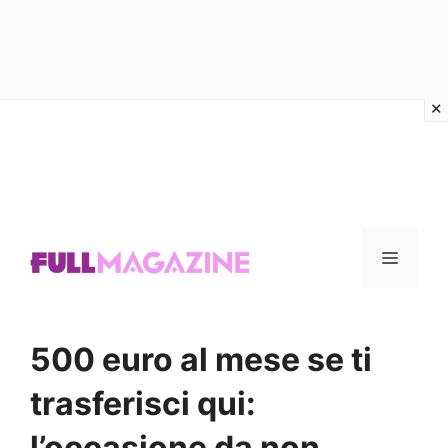
Vai
al
contenuto
Menu
500 euro al mese se ti
trasferisci qui:
l’occasione da non