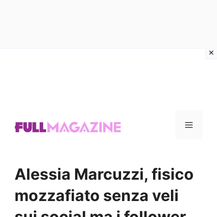
Vai
al
contenuto
Menu
Alessia Marcuzzi, fisico
mozzafiato senza veli
sui social ma i follower