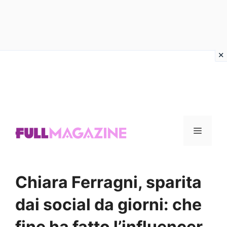
Vai
al
contenuto
Menu
Chiara Ferragni, sparita
dai social da giorni: che
fine ha fatto l’influencer