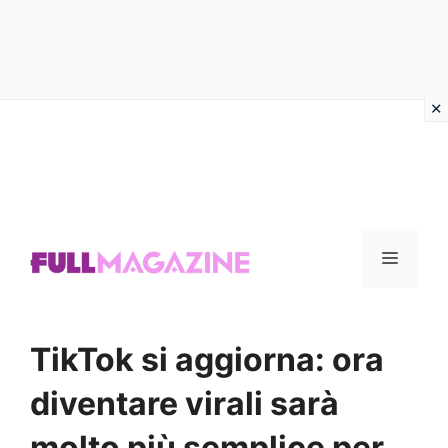
Vai
al
contenuto
Menu
TikTok si aggiorna: ora
diventare virali sarà
molto più semplice per