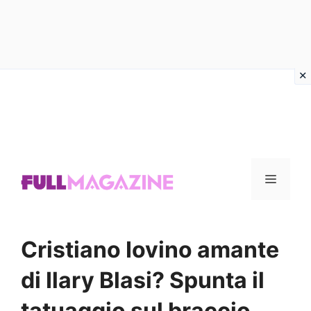
Vai
al
contenuto
Menu
Cristiano Iovino amante
di Ilary Blasi? Spunta il
tatuaggio sul braccio